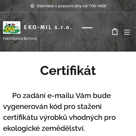
Otevřeno v pracovní dny od 7:00-14:00
EKO-MIL s.r.o.
s.r.o.
Havlíčkova Borová
Certifikát
📄Po zadání e-mailu Vám bude
vygenerován kód pro stažení
certifikátu výrobků vhodných pro
ekologické zemědělství.