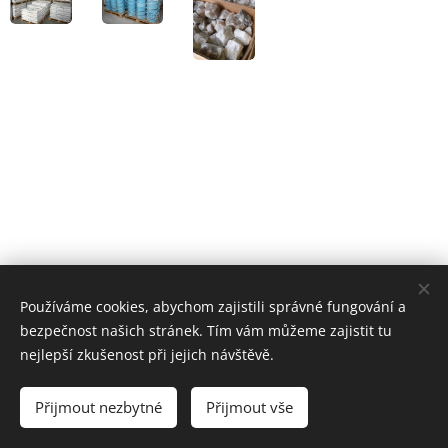
Používáme cookies, abychom zajistili správné fungování a
bezpečnost našich stránek. Tím vám můžeme zajistit tu
nejlepší zkušenost při jejich návštěvě.
© 2026 Všechna práva vyhrazena
Přijmout nezbytné
Přijmout vše
Cookies