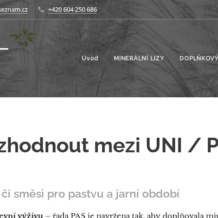
seznam.cz
+420 604 250 686
Úvod
MINERÁLNÍ LIZY
DOPLŇKOVÝ
ozhodnout mezi UNI / 
 či směsi pro pastvu a jarní období
evní výživu
– řada PAS je navržena tak, aby doplňovala mi