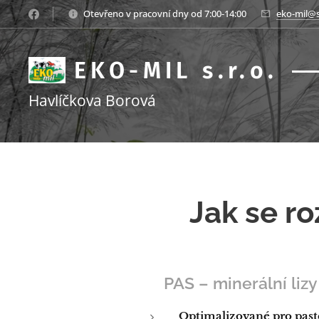
Otevřeno v pracovní dny od 7:00-14:00
eko-mil@
EKO-MIL s.r.o.
Havlíčkova Borová
s.r.o.
Jak se r
🐄
PAS – minerální lizy
Optimalizované pro past