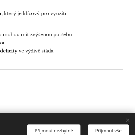
u
, který je klíčový pro využití
ta mohou mít zvýšenou potřebu
ka
.
eficity
ve výživě stáda.
Přijmout nezbytné
Přijmout vše