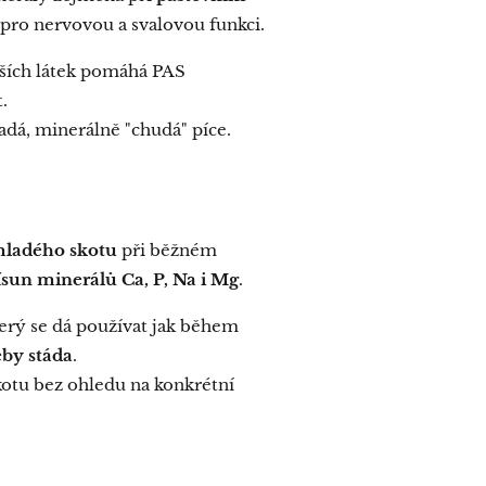
 pro nervovou a svalovou funkci.
ších látek pomáhá PAS
.
adá, minerálně "chudá" píce.
mladého skotu
při běžném
sun minerálů Ca, P, Na i Mg
.
terý se dá používat jak během
by stáda
.
kotu bez ohledu na konkrétní