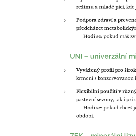
režimu a mladé píci
, kde
Podpora zdraví a prevenc
předcházet metabolický
👉
Hodí se:
pokud máš zvíř
🐄
UNI – univerzální mi
Vyvážený profil pro širok
krmení s konzervovanou i s
Flexibilní použití v různ
pastevní sezóny, tak i př
👉
Hodí se:
pokud chceš je
období.
🐄
ZEK – minerální lizy