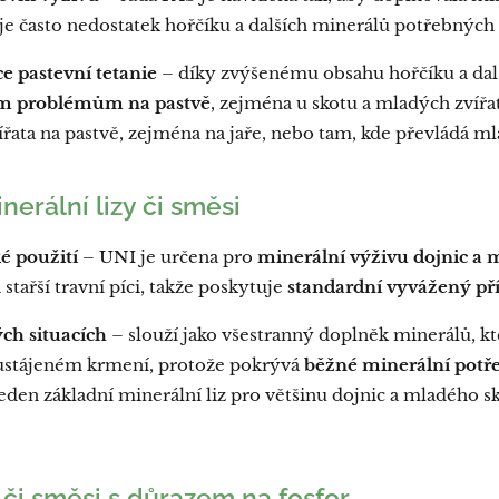
 je často nedostatek hořčíku a dalších minerálů potřebných
e pastevní tetanie
– díky zvýšenému obsahu hořčíku a dal
m problémům na pastvě
, zejména u skotu a mladých zvířat
ata na pastvě, zejména na jaře, nebo tam, kde převládá ml
nerální lizy či směsi
é použití
– UNI je určena pro
minerální výživu dojnic a 
tařší travní píci, takže poskytuje
standardní vyvážený pří
ých situacích
– slouží jako všestranný doplněk minerálů, k
i ustájeném krmení, protože pokrývá
běžné minerální potře
den základní minerální liz pro většinu dojnic a mladého s
 či směsi s důrazem na fosfor