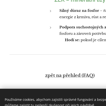
Silný důraz na fosfor
– ř
energie z krmiva, růst a r
Podpora suchostojných 
fosforu a zároveň potřebu
👉
Hodí se:
pokud je cíl
zpět na přehled
(FAQ)
Používáme cookies, abychom zajistili správné fungování a bezp
můžeme zajistit tu nejlepší zkušenost při jejich návštěvě.