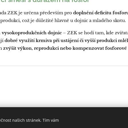
ada ZEK je určena především pro
doplnění deficitu fosfor
eprodukci, což je důležité hlavně u dojnic a mladého skotu.
a vysokoprodukčních dojnic
– ZEK se hodí tam, kde zvířa
jí
dobré využití krmiva při ustájení či vyšší produkci mlé
em
zvýšit výkon, reprodukci nebo kompenzovat fosforové d
ečnost našich stránek. Tím vám
© 2026 Všechna práva vyhrazena