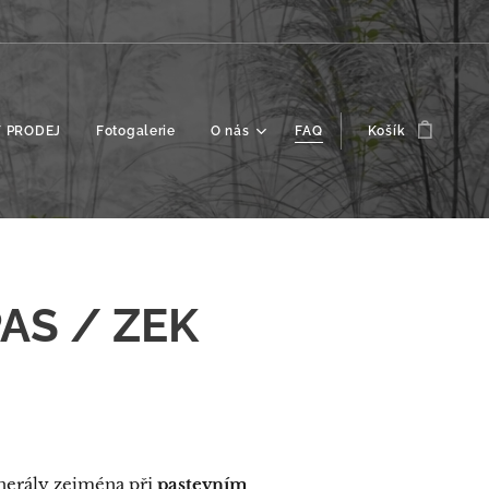
 PRODEJ
Fotogalerie
O nás
FAQ
Košík
PAS / ZEK
nerály zejména při
pastevním