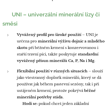
🐄
UNI – univerzální minerální lizy či
směsi
Vyvážený profil pro široké použití
– UNI je
určena pro
minerální výživu dojnic a mladého
skotu
při běžném krmení s konzervovanou i
stařší travní píci, takže poskytuje
standardní
vyvážený přísun minerálů Ca, P, Na i Mg
.
Flexibilní použití v různých situacích
– slouží
jako všestranný doplněk minerálů, který se dá
používat jak během pastevní sezóny, tak i při
ustájeném krmení, protože pokrývá
běžné
minerální potřeby stáda
.
👉
Hodí se:
pokud chceš jeden základní