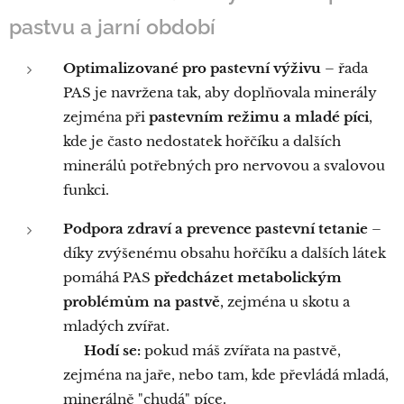
pastvu a jarní období
Optimalizované pro pastevní výživu
– řada
PAS je navržena tak, aby doplňovala minerály
zejména při
pastevním režimu a mladé píci
,
kde je často nedostatek hořčíku a dalších
minerálů potřebných pro nervovou a svalovou
funkci.
Podpora zdraví a prevence pastevní tetanie
–
díky zvýšenému obsahu hořčíku a dalších látek
pomáhá PAS
předcházet metabolickým
problémům na pastvě
, zejména u skotu a
mladých zvířat.
👉
Hodí se:
pokud máš zvířata na pastvě,
zejména na jaře, nebo tam, kde převládá mladá,
minerálně "chudá" píce.