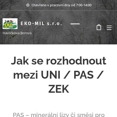
Otevřeno v pracovní dny od 7:00-14:00
EKO-MIL s.r.o.
s.r.o.
Havlíčkova Borová
Jak se rozhodnout
mezi UNI / PAS /
ZEK
🐄
PAS – minerální lizy či směsi pro