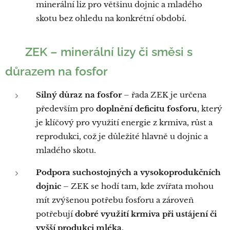
minerální liz pro většinu dojnic a mladého
skotu bez ohledu na konkrétní období.
🐄
ZEK – minerální lizy či směsi s
důrazem na fosfor
Silný důraz na fosfor
– řada ZEK je určena
především pro
doplnění deficitu fosforu
, který
je klíčový pro využití energie z krmiva, růst a
reprodukci, což je důležité hlavně u dojnic a
mladého skotu.
Podpora suchostojných a vysokoprodukčních
dojnic
– ZEK se hodí tam, kde zvířata mohou
mít zvýšenou potřebu fosforu a zároveň
potřebují
dobré využití krmiva při ustájení či
vyšší produkci mléka
.