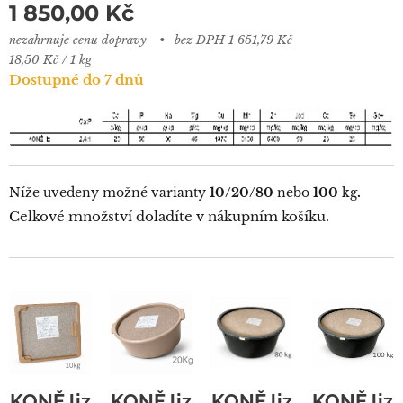
1 850,00
Kč
nezahrnuje cenu dopravy
bez DPH 1 651,79 Kč
18,50 Kč / 1 kg
Dostupné do 7 dnů
.
Níže uvedeny možné varianty
10/20/80
nebo
100
kg
Celkové množství doladíte v nákupním košíku.
KONĚ liz
KONĚ liz
KONĚ liz
KONĚ liz