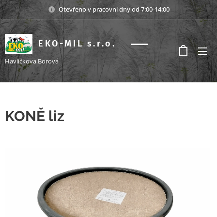
Otevřeno v pracovní dny od 7:00-14:00
EKO-MIL s.r.o.
s.r.o.
Havlíčkova Borová
KONĚ liz