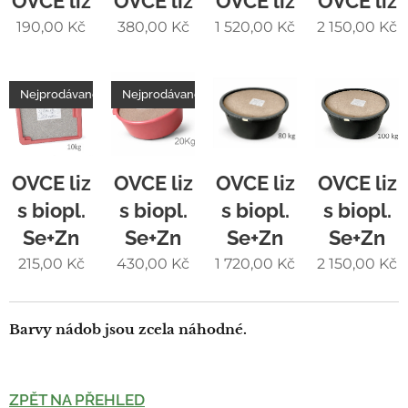
OVCE liz
OVCE liz
OVCE liz
OVCE liz
190,00
Kč
380,00
Kč
1 520,00
Kč
2 150,00
Kč
Nejprodávanější
Nejprodávanější
OVCE liz
OVCE liz
OVCE liz
OVCE liz
s biopl.
s biopl.
s biopl.
s biopl.
Se+Zn
Se+Zn
Se+Zn
Se+Zn
215,00
Kč
430,00
Kč
1 720,00
Kč
2 150,00
Kč
Barvy nádob jsou zcela náhodné.
ZPĚT NA PŘEHLED