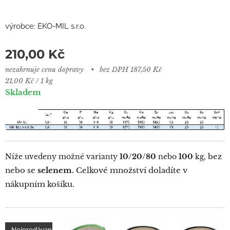
výrobce: EKO-MIL s.r.o.
210,00
Kč
nezahrnuje cenu dopravy
bez DPH 187,50 Kč
21,00 Kč / 1 kg
Skladem
bez
Níže uvedeny možné varianty
10/20/80
nebo
100
kg,
nebo se
selenem.
Celkové množství doladíte v
nákupním košíku.
Nejprodávanější