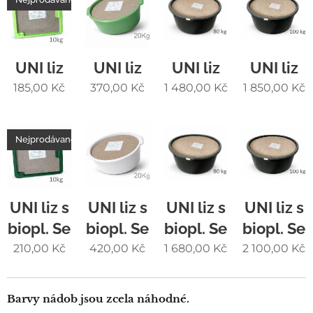
UNI liz
UNI liz
UNI liz
UNI liz
185,00
Kč
370,00
Kč
1 480,00
Kč
1 850,00
Kč
Nejprodávanější
UNI liz s
UNI liz s
UNI liz s
UNI liz s
biopl. Se
biopl. Se
biopl. Se
biopl. Se
210,00
Kč
420,00
Kč
1 680,00
Kč
2 100,00
Kč
Barvy nádob jsou zcela náhodné.