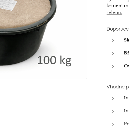
krmení ml
selenu.
Doporuče
Sk
Bř
Ov
Vhodné po
In
In
Po