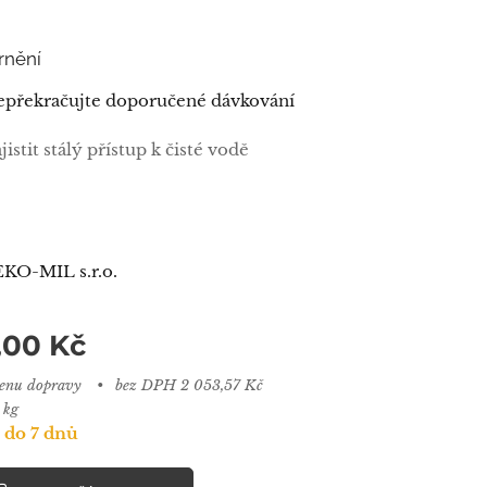
rnění
překračujte doporučené dávkování
jistit stálý přístup k čisté vodě
EKO-MIL s.r.o.
,00
Kč
cenu dopravy
bez DPH 2 053,57 Kč
 kg
 do 7 dnů