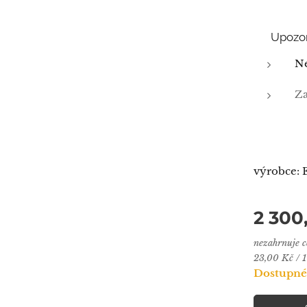
⚠️ Upozo
Ne
Za
výrobce: 
2 300
nezahrnuje 
23,00 Kč / 1
Dostupné