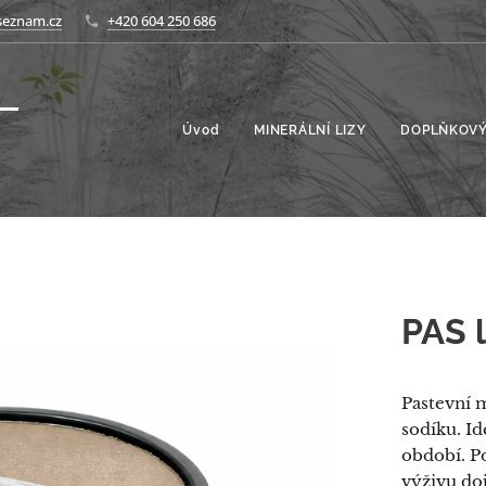
seznam.cz
+420 604 250 686
Úvod
MINERÁLNÍ LIZY
DOPLŇKOVÝ
PAS l
Pastevní 
sodíku. Id
období. P
výživu doj