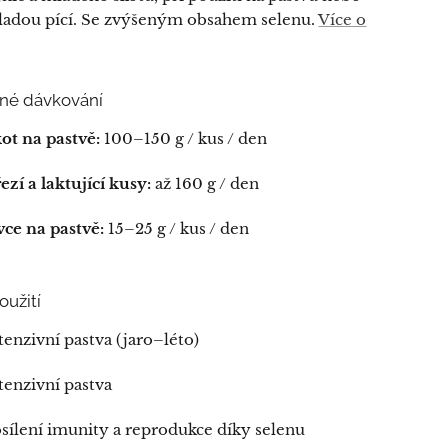
adou pící. Se zvýšeným obsahem selenu.
Více o
né dávkování
ot na pastvě:
100–150 g / kus / den
ezí a laktující kusy:
až 160 g / den
ce na pastvě:
15–25 g / kus / den
užití
tenzivní pastva (jaro–léto)
tenzivní pastva
sílení imunity a reprodukce díky selenu