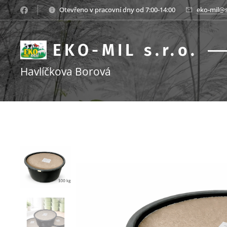
Otevřeno v pracovní dny od 7:00-14:00
eko-mil@
EKO-MIL s.r.o.
Havlíčkova Borová
s.r.o.