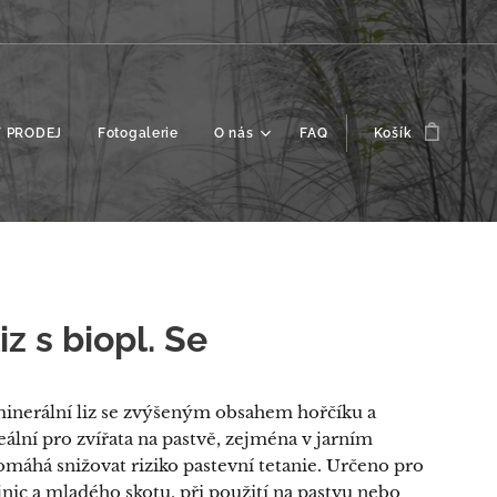
 PRODEJ
Fotogalerie
O nás
FAQ
Košík
iz s biopl. Se
minerální liz se zvýšeným obsahem hořčíku a
eální pro zvířata na pastvě, zejména v jarním
omáhá snižovat riziko pastevní tetanie. Určeno pro
nic a mladého skotu, při použití na pastvu nebo