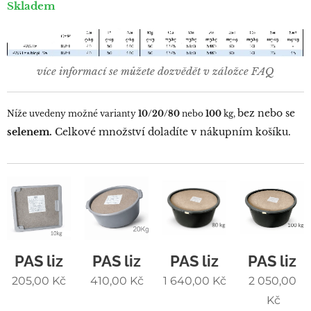
Skladem
více informací se můžete dozvědět v záložce FAQ
bez nebo se
Níže uvedeny možné varianty
10/20/80
nebo
100
kg,
selenem.
Celkové množství doladíte v nákupním košíku.
PAS liz
PAS liz
PAS liz
PAS liz
205,00
Kč
410,00
Kč
1 640,00
Kč
2 050,00
Kč