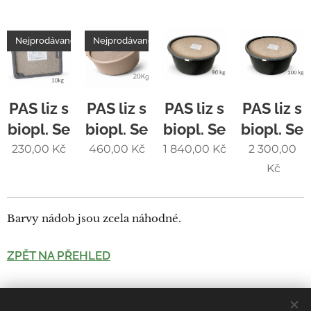
Nejprodávanější
Nejprodávanější
PAS liz s
PAS liz s
PAS liz s
PAS liz s
biopl. Se
biopl. Se
biopl. Se
biopl. Se
230,00
Kč
460,00
Kč
1 840,00
Kč
2 300,00
Kč
Barvy nádob jsou zcela náhodné.
ZPĚT NA PŘEHLED