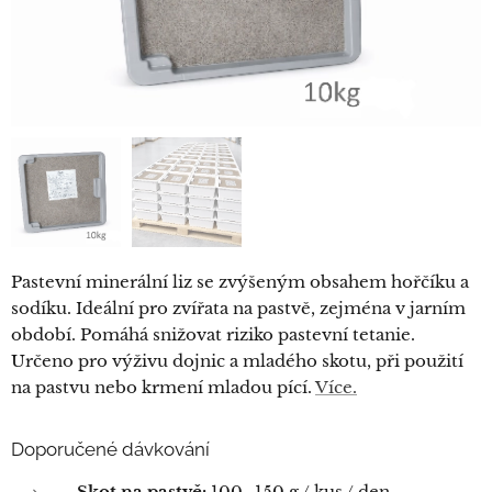
Pastevní minerální liz se zvýšeným obsahem hořčíku a
sodíku. Ideální pro zvířata na pastvě, zejména v jarním
období. Pomáhá snižovat riziko pastevní tetanie.
Určeno pro výživu dojnic a mladého skotu, při použití
na pastvu nebo krmení mladou pící.
Více.
Doporučené dávkování
Skot na pastvě:
100–150 g / kus / den