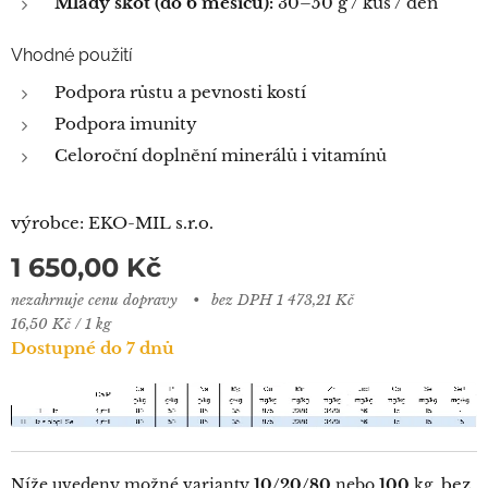
Mladý skot (do 6 měsíců):
30–50 g / kus / den
Vhodné použití
Podpora růstu a pevnosti kostí
Podpora imunity
Celoroční doplnění minerálů i vitamínů
výrobce: EKO-MIL s.r.o.
1 650,00
Kč
nezahrnuje cenu dopravy
bez DPH 1 473,21 Kč
16,50 Kč / 1 kg
Dostupné do 7 dnů
bez
Níže uvedeny možné varianty
10/20/80
nebo
100
kg,