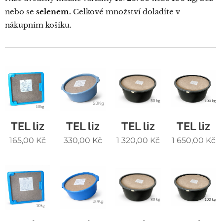
nebo se
selenem.
Celkové množství doladíte v
nákupním košíku.
TEL liz
TEL liz
TEL liz
TEL liz
165,00
Kč
330,00
Kč
1 320,00
Kč
1 650,00
Kč