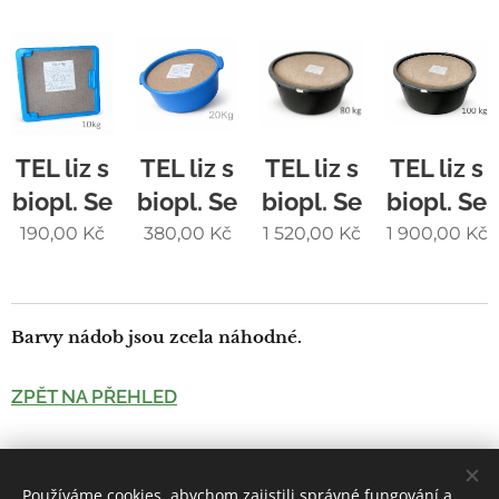
TEL liz s
TEL liz s
TEL liz s
TEL liz s
biopl. Se
biopl. Se
biopl. Se
biopl. Se
190,00
Kč
380,00
Kč
1 520,00
Kč
1 900,00
Kč
Barvy nádob jsou zcela náhodné.
ZPĚT NA PŘEHLED
Používáme cookies, abychom zajistili správné fungování a
© 2026 Všechna práva vyhrazena