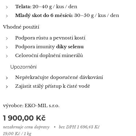
Telata:
20–40 g / kus / den
Mladý skot do 6 měsíců:
30–50 g / kus / den
Vhodné použití
Podpora růstu a pevnosti kostí
Podpora imunity
díky selenu
Celoroční doplnění minerálů
⚠️ Upozornění
Nepřekračujte doporučené dávkování
Zajistit stálý přístup k čisté vodě
výrobce: EKO-MIL s.r.o.
1 900,00
Kč
nezahrnuje cenu dopravy
bez DPH 1 696,43 Kč
19,00 Kč / 1 kg