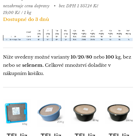
nezahrnuje cenu dopravy
bez DPH 1 357,14 Kč
19,00 Kč / 1 kg
Dostupné do 3 dnů
bez
Níže uvedeny možné varianty
10/20/80
nebo
100
kg,
nebo se
selenem.
Celkové množství doladíte v
nákupním košíku.
TEL liz
TEL liz
TEL liz
TEL liz