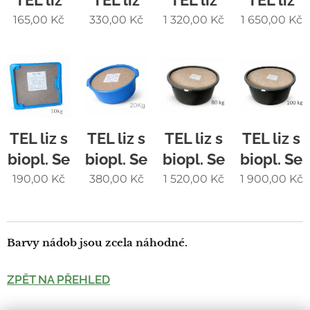
165,00
Kč
330,00
Kč
1 320,00
Kč
1 650,00
Kč
TEL liz s
TEL liz s
TEL liz s
TEL liz s
biopl. Se
biopl. Se
biopl. Se
biopl. Se
190,00
Kč
380,00
Kč
1 520,00
Kč
1 900,00
Kč
Barvy nádob jsou zcela náhodné.
ZPĚT NA PŘEHLED